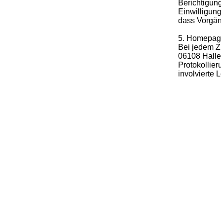
Berichtigun
Einwilligung
dass Vorgän
5. Homepa
Bei jedem Z
06108 Halle 
Protokollier
involvierte 